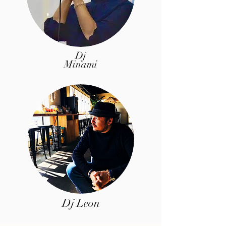
Dj
Minami
Dj Leon