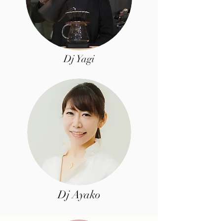
Dj Yagi
Dj Ayako