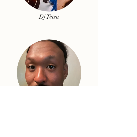
Dj Tetsu
Dj Taro