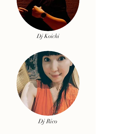
Dj Koichi
Dj
Rico