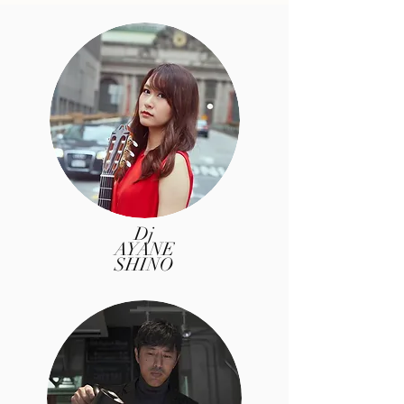
Dj
AYANE
SHINO