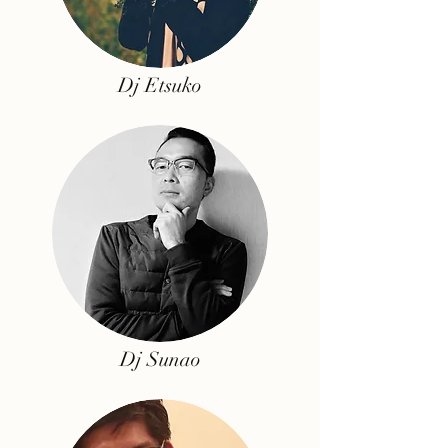
Dj Etsuko
Dj Sunao