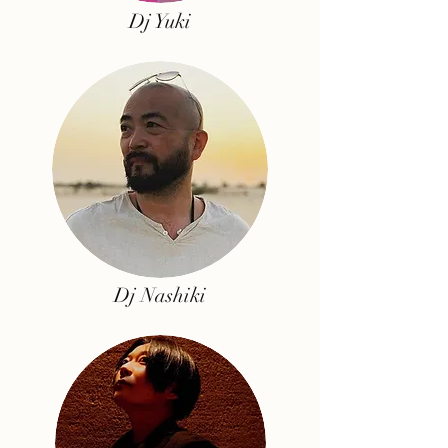
Dj
Yuki
Dj Nashiki