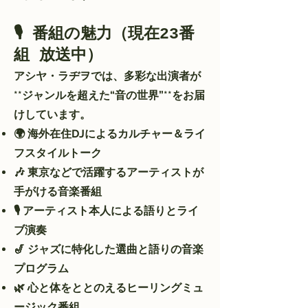
🎙 番組の魅力（現在23番
組 放送中）
アシヤ・ラヂヲでは、多彩な出演者が
**ジャンルを超えた“音の世界”**をお届
けしています。
🌍 海外在住DJによるカルチャー＆ライ
フスタイルトーク
🎶 東京などで活躍するアーティストが
手がける音楽番組
🎙 アーティスト本人による語りとライ
ブ演奏
🎷 ジャズに特化した選曲と語りの音楽
プログラム
🌿 心と体をととのえるヒーリングミュ
ージック番組