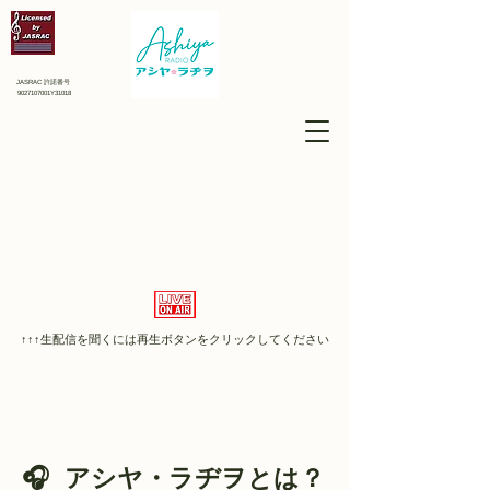
JASRAC 許諾番号
9027107001Y31018
↑↑↑​生配信を聞くには再生ボタンをクリックしてください
🎧 アシヤ・ラヂヲとは？