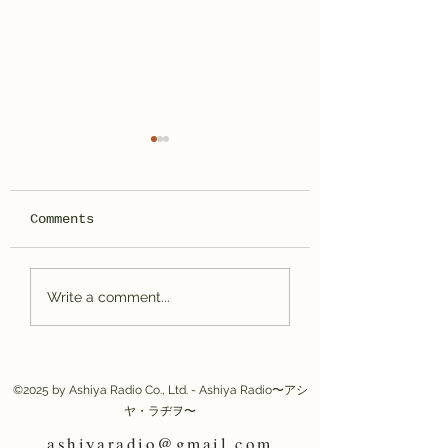
Comments
皆様のおかげで５
📻 アシヤ・ラヂヲ、5
Write a comment...
年！！！
周年記念のお知らせで
す！
©2025 by Ashiya Radio Co., Ltd. - Ashiya Radio〜アシ
ヤ・ラヂヲ〜
ashiyaradio@gmail.com