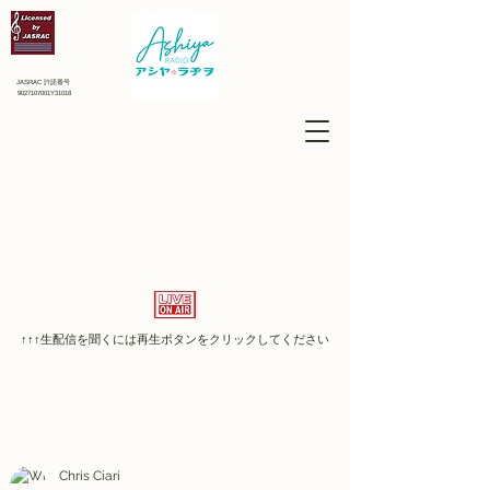
JASRAC 許諾番号
9027107001Y31018
↑↑↑​生配信を聞くには再生ボタンをクリックしてください
Chris Ciari