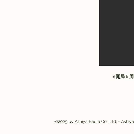
⭐️開局５
©2025 by Ashiya Radio Co., Ltd. -