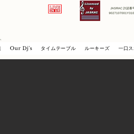
JASRAC 許諾番
9027107001Y31
い
組
Our Dj's
タイムテーブル
ルーキーズ
一口ス